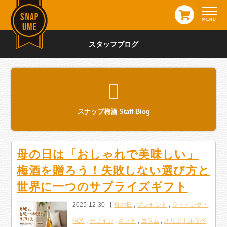
スタッフブログ
スナップ梅酒 Staff Blog
母の日は「おしゃれで美味しい」
梅酒を贈ろう！失敗しない選び方と
世界に一つのサプライズギフト
2025-12-30 【
母の日
,
プレゼント
,
ラッピング・
包装
,
デザイン
,
ギフト
,
コラム
,
オリジナルラベ