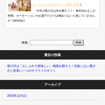
ル
,
オリジナルデザイン
,
梅酒
,
お酒
】
「今年の母の日は何を贈ろう？」毎年訪れるこの
時期、カーネーションやお菓子だけでは物足りないと感じていません
か？[&hellip;]
検索:
最近の投稿
母の日は「おしゃれで美味しい」梅酒を贈ろう！失敗しない選び
方と世界に一つのサプライズギフト
アーカイブ
2025年12月(1)